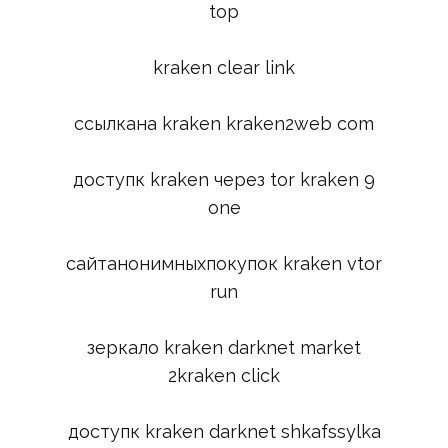
top
kraken clear link
ссылкана kraken kraken2web com
доступк kraken через tor kraken 9
one
сайтанонимныхпокупок kraken vtor
run
зеркало kraken darknet market
2kraken click
доступк kraken darknet shkafssylka