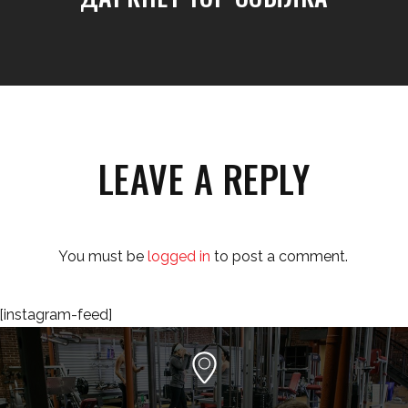
LEAVE A REPLY
You must be
logged in
to post a comment.
[instagram-feed]