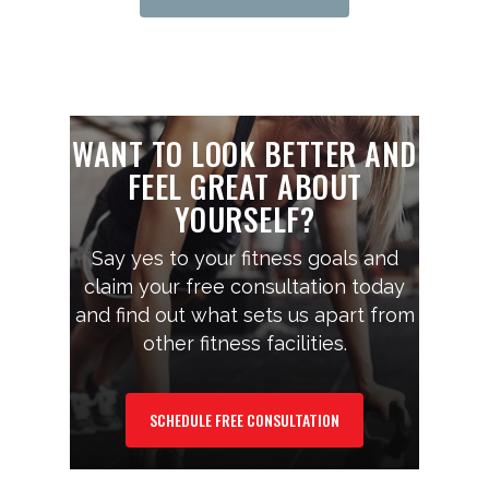
WANT TO LOOK BETTER AND
FEEL GREAT ABOUT
YOURSELF?
Say yes to your fitness goals and
claim your free consultation today
and find out what sets us apart from
other fitness facilities.
SCHEDULE FREE CONSULTATION