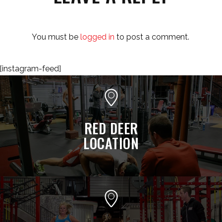
You must be
logged in
to post a comment.
[instagram-feed]
RED DEER
LOCATION