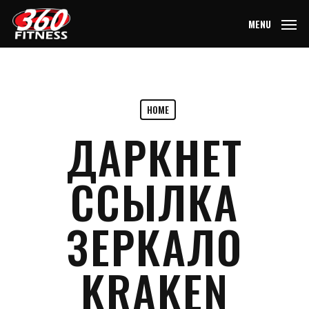
Skip
MENU
to
main
content
HOME
ДАРКНЕТ
ССЫЛКА
ЗЕРКАЛО
KRAKEN