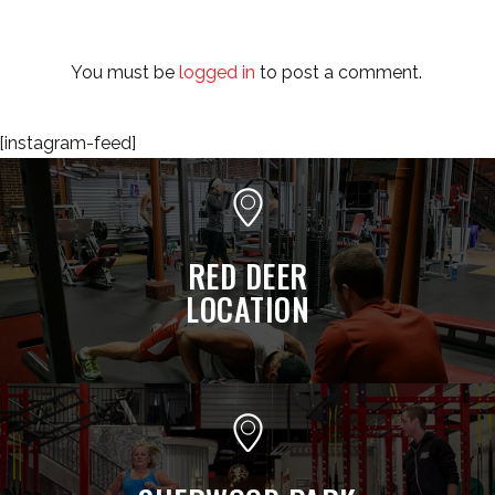
You must be
logged in
to post a comment.
[instagram-feed]
RED DEER
LOCATION