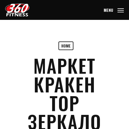
Skip
MENU
to
main
content
HOME
МАРКЕТ
КРАКЕН
ТОР
ЗЕРКАЛО