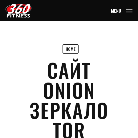
Skip
MENU
to
main
content
HOME
САЙТ
ONION
ЗЕРКАЛО
TOR