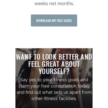
weeks not months.
DOWNLOAD MY FREE GUIDE
WANT TO LOOK BETTER AND
FEEL GREAT ABOUT
YOURSELF?
Say yes to your fitness goals and
claim your free consultation today
and find out what sets us apart from
other fitness facilities.