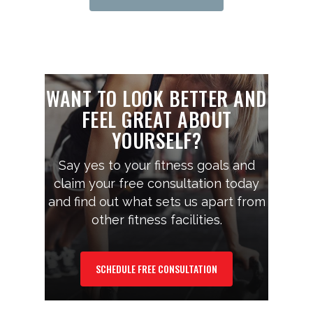
WANT TO LOOK BETTER AND
FEEL GREAT ABOUT
YOURSELF?
Say yes to your fitness goals and
claim your free consultation today
and find out what sets us apart from
other fitness facilities.
SCHEDULE FREE CONSULTATION