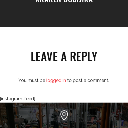
LEAVE A REPLY
You must be
logged in
to post a comment.
[instagram-feed]