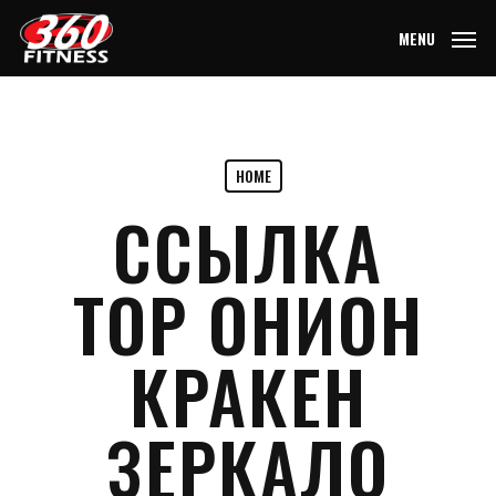
Skip
MENU
to
main
content
HOME
ССЫЛКА
ТОР ОНИОН
КРАКЕН
ЗЕРКАЛО